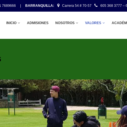
1 7689666
|
BARRANQUILLA:
Carrera 54 # 70-57
605 368 3777 – 
VEGACIÓN
INICIO
ADMISIONES
NOSOTROS
VALORES
ACADÉM
INCIPAL
S